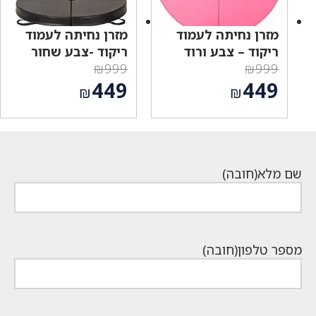
מזרן נחיתה לעמוד
מזרן נחיתה לעמוד
ריקוד – צבע ורוד
ריקוד -צבע שחור
₪
999
₪
999
המחיר
המחיר
449
449
₪
₪
המקורי
המקורי
המחיר
המחיר
היה:
היה:
הנוכחי
הנוכחי
₪999.
₪999.
הוא:
הוא:
₪449.
₪449.
שם מלא
(חובה)
מספר טלפון
(חובה)