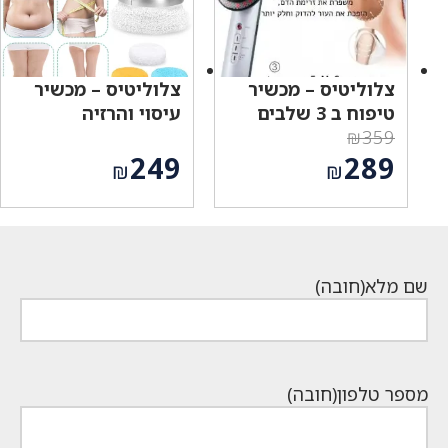
צלוליטיס – מכשיר
צלוליטיס – מכשיר
טיפוח ב 3 שלבים
עיסוי והרזיה
₪
359
המחיר
249
289
₪
₪
המקורי
המחיר
היה:
הנוכחי
₪359.
הוא:
₪289.
שם מלא
(חובה)
מספר טלפון
(חובה)