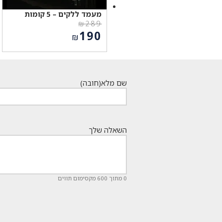
מעמד ללקים – 5 קומות
₪
289
המחיר
190
₪
המקורי
המחיר
היה:
הנוכחי
₪289.
הוא:
₪190.
שם מלא
(חובה)
השאלה שלך
0 מתוך 600 מקסימום תווים