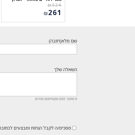
₪
324
המחיר
261
₪
המקורי
המחיר
היה:
הנוכחי
₪324.
הוא:
₪261.
שם מלא
(חובה)
השאלה שלך
0 מתוך 600 מקסימום תווים
מסכימ/ה לקבל הנחות ומבצעים לכתובת