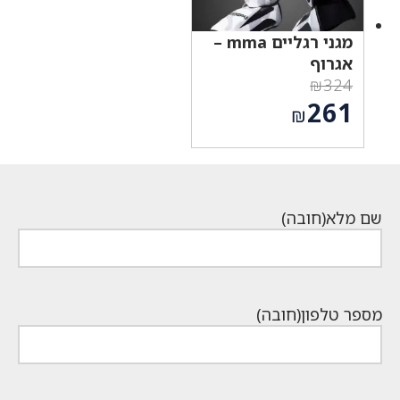
מגני רגליים mma –
אגרוף
₪
324
המחיר
261
₪
המקורי
המחיר
היה:
הנוכחי
₪324.
הוא:
₪261.
שם מלא
(חובה)
מספר טלפון
(חובה)