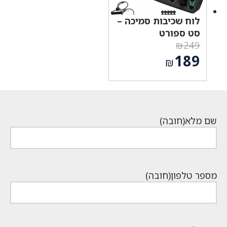
לוח שכיבות סמיכה –
סט ספורט
₪
249
המחיר
189
₪
המקורי
המחיר
היה:
הנוכחי
₪249.
הוא:
₪189.
שם מלא
(חובה)
מספר טלפון
(חובה)