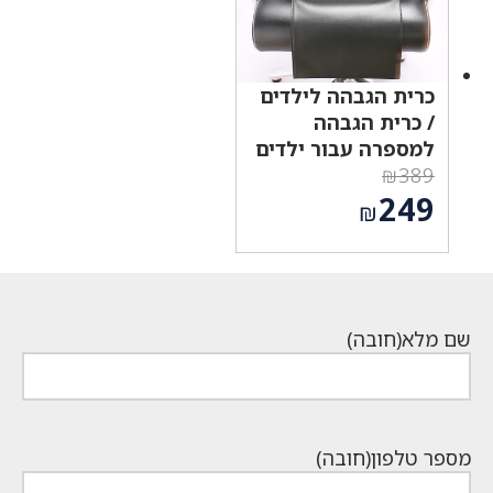
כרית הגבהה לילדים
/ כרית הגבהה
למספרה עבור ילדים
₪
389
המחיר
249
₪
המקורי
המחיר
היה:
הנוכחי
₪389.
הוא:
₪249.
שם מלא
(חובה)
מספר טלפון
(חובה)