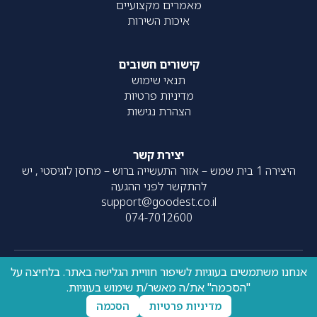
מאמרים מקצועיים
איכות השירות
קישורים חשובים
תנאי שימוש
מדיניות פרטיות
הצהרת נגישות
יצירת קשר
היצירה 1 בית שמש – אזור התעשייה ברוש – מחסן לוגיסטי , יש
להתקשר לפני ההגעה
support@goodest.co.il
074-7012600
אנחנו משתמשים בעוגיות לשיפור חוויית הגלישה באתר. בלחיצה על
כל הזכויות שמורות – 2020-
עוצב על ידי
resolve
| פותח על ידי
"הסכמה" את/ה מאשר/ת שימוש בעוגיות.
UpNext
2026 ©
מדיניות פרטיות
הסכמה