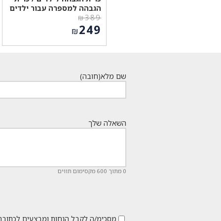
הגבהה למספרה עבור ילדים
₪
389
המחיר
249
₪
המקורי
המחיר
היה:
הנוכחי
₪389.
הוא:
₪249.
שם מלא
(חובה)
השאלה שלך
0 מתוך 600 מקסימום תווים
מסכימ/ה לקבל הנחות ומבצעים לכתובת