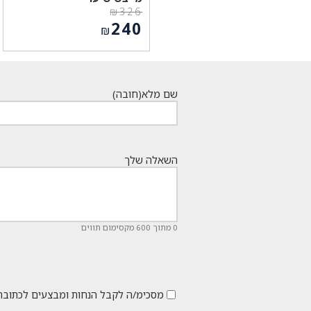
₪
326
המחיר
240
₪
המקורי
המחיר
היה:
הנוכחי
₪326.
הוא:
₪240.
שם מלא
(חובה)
השאלה שלך
0 מתוך 600 מקסימום תווים
מסכימ/ה לקבל הנחות ומבצעים לכתובת