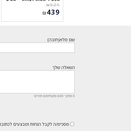
₪
521
המחיר
439
₪
המקורי
המחיר
היה:
הנוכחי
₪521.
הוא:
₪439.
שם מלא
(חובה)
השאלה שלך
0 מתוך 600 מקסימום תווים
מסכימ/ה לקבל הנחות ומבצעים לכתובת