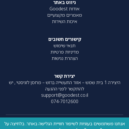
ניווט באתר
אודות Goodest
מאמרים מקצועיים
איכות השירות
קישורים חשובים
תנאי שימוש
מדיניות פרטיות
הצהרת נגישות
יצירת קשר
היצירה 1 בית שמש – אזור התעשייה ברוש – מחסן לוגיסטי , יש
להתקשר לפני ההגעה
support@goodest.co.il
074-7012600
אנחנו משתמשים בעוגיות לשיפור חוויית הגלישה באתר. בלחיצה על
כל הזכויות שמורות – 2020-
עוצב על ידי
resolve
| פותח על ידי