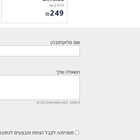
₪
299
המחיר
249
₪
המקורי
המחיר
היה:
הנוכחי
₪299.
הוא:
₪249.
שם מלא
(חובה)
השאלה שלך
0 מתוך 600 מקסימום תווים
מסכימ/ה לקבל הנחות ומבצעים לכתובת