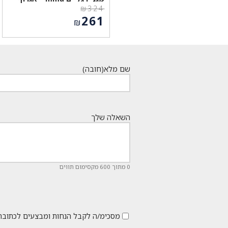
₪
324
המחיר
261
₪
המקורי
המחיר
היה:
הנוכחי
₪324.
הוא:
₪261.
שם מלא
(חובה)
השאלה שלך
0 מתוך 600 מקסימום תווים
מסכימ/ה לקבל הנחות ומבצעים לכתובת