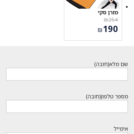
מזרן סקי
₪
264
המחיר
190
₪
המקורי
המחיר
היה:
הנוכחי
₪264.
הוא:
₪190.
שם מלא
(חובה)
מספר טלפון
(חובה)
אימייל