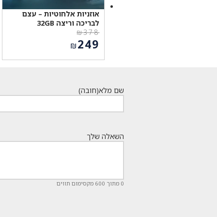
אוזניות אלחוטיות – עצם
לבריכה וריצה 32GB
₪
378
המחיר
249
₪
המקורי
המחיר
היה:
הנוכחי
₪378.
הוא:
₪249.
שם מלא
(חובה)
השאלה שלך
0 מתוך 600 מקסימום תווים