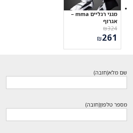
מגני רגליים mma –
אגרוף
₪
324
המחיר
261
₪
המקורי
המחיר
היה:
הנוכחי
₪324.
הוא:
₪261.
שם מלא
(חובה)
מספר טלפון
(חובה)