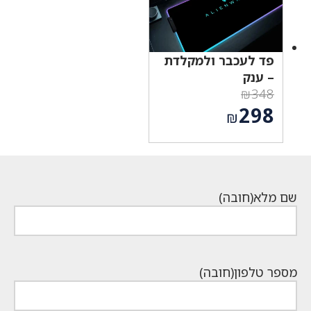
פד לעכבר ולמקלדת
– ענק
₪
348
המחיר
298
₪
המקורי
המחיר
היה:
הנוכחי
₪348.
הוא:
₪298.
שם מלא
(חובה)
מספר טלפון
(חובה)