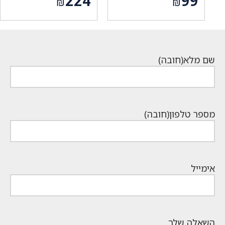
224
99
₪
₪
המקורי
המקורי
המחיר
המחיר
היה:
היה:
הנוכחי
הנוכחי
₪349.
₪139.
הוא:
הוא:
₪224.
₪99.
שם מלא
(חובה)
מספר טלפון
(חובה)
אימייל
השאלה שלך