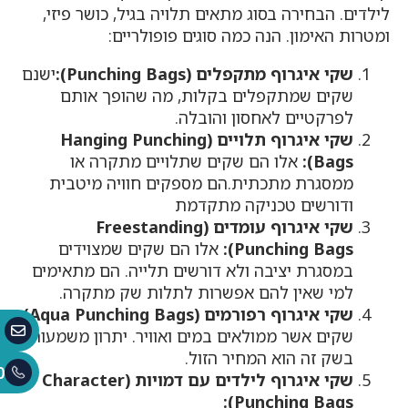
לילדים. הבחירה בסוג מתאים תלויה בגיל, כושר פיזי,
ומטרות האימון. הנה כמה סוגים פופולריים:
שקי איגרוף מתקפלים (Punching Bags):
ישנם
שקים שמתקפלים בקלות, מה שהופך אותם
לפרקטיים לאחסון והובלה.
שקי איגרוף תלויים (Hanging Punching
Bags):
אלו הם שקים שתלויים מתקרה או
ממסגרת מתכתית.הם מספקים חוויה מיטבית
ודורשים טכניקה מתקדמת
שקי איגרוף עומדים (Freestanding
Punching Bags):
אלו הם שקים שמצוידים
במסגרת יציבה ולא דורשים תלייה. הם מתאימים
למי שאין להם אפשרות לתלות שק מתקרה.
שקי איגרוף רפורמים (Aqua Punching Bags):
שקים אשר ממולאים במים ואוויר. יתרון משמעותי
בשק זה הוא המחיר הזול.
0
שקי איגרוף לילדים עם דמויות (Character
Punching Bags):