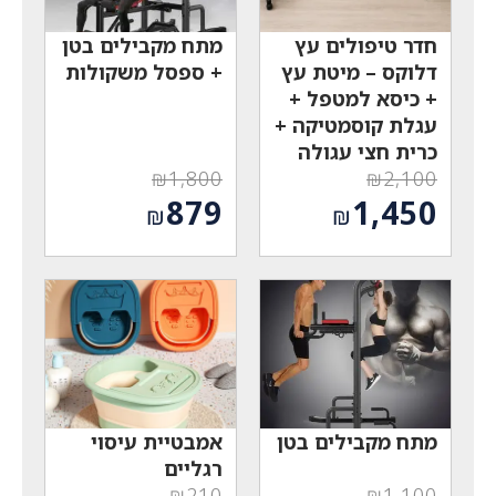
חדר טיפולים עץ
מתח מקבילים בטן
דלוקס – מיטת עץ
+ ספסל משקולות
+ כיסא למטפל +
עגלת קוסמטיקה +
כרית חצי עגולה
₪
1,800
₪
2,100
המחיר
המחיר
879
1,450
₪
₪
המקורי
המקורי
המחיר
המחיר
היה:
היה:
הנוכחי
הנוכחי
₪1,800.
₪2,100.
הוא:
הוא:
₪879.
₪1,450.
מתח מקבילים בטן
אמבטיית עיסוי
רגליים
₪
210
₪
1,100