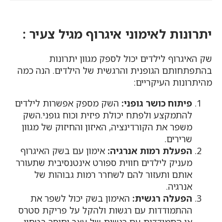
₪269.
₪210.
הוא:
הוא:
₪149.
₪186.
יתרונות לאימוני איגרוף מגיל צעיר :
שק האיגרוף לילדים יכול לספק מגוון יתרונות
בהתפתחותם הגופנית והרגשית של הילדים. הנה כמה
מהיתרונות העיקריים:
פיתוח כושר גופני:
השק מספק אפשרות לילדים
להתמקצע ולפתח יכולת פיזית וכוח גופני.השק
משפר את הקורדינציה, האיזון והחיזוק של מגוון
שרירים.
הפעלת רמות אנרגיה:
אימון עם בשק האיגרוף
מעניק לילדים חווית ספורט אינטנסיבית שתעורר
אותם ותעזור להם לשחרר רמות גבוהות של
אנרגיה.
הפעלה רגשית:
האימון בשק יכול לשפר את
ההתמודדות עם רגשות ולהקל על פריקת סטרס
או התמודדות עם רגשות של עצב,וחוסר בטחון.