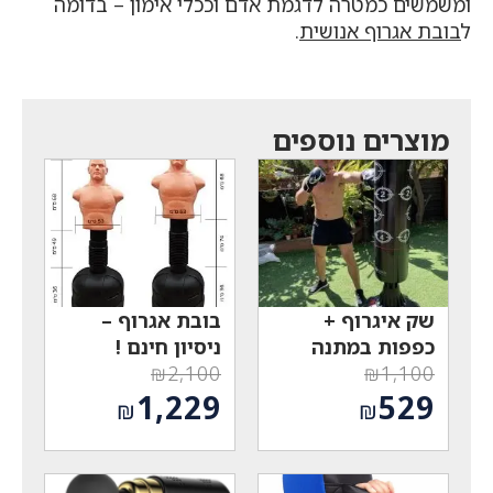
ומשמשים כמטרה לדגמת אדם וככלי אימון – בדומה
ל
בובת אגרוף אנושית
.
מוצרים נוספים
שק איגרוף +
בובת אגרוף –
כפפות במתנה
ניסיון חינם !
₪
2,100
₪
1,100
המחיר
המחיר
1,229
529
₪
₪
המקורי
המקורי
המחיר
המחיר
היה:
היה:
הנוכחי
הנוכחי
₪2,100.
₪1,100.