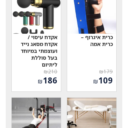
הוא:
הוא:
₪1,229.
₪529.
כרית איגרוף –
אקדח עיסוי /
כרית אמה
אקדח מסאג נייד
ועוצמתי במיוחד
בעל סוללת
ליתיום
₪
210
₪
179
המחיר
המחיר
186
109
₪
₪
המקורי
המקורי
המחיר
המחיר
היה:
היה:
הנוכחי
הנוכחי
₪210.
₪179.
הוא:
הוא:
₪186.
₪109.