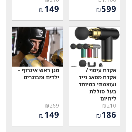
המחיר
המחיר
149
599
₪
₪
המקורי
המקורי
המחיר
המחיר
היה:
היה:
הנוכחי
הנוכחי
₪210.
₪1,100.
הוא:
הוא:
₪149.
₪599.
אקדח עיסוי /
מגן ראש איגרוף –
אקדח מסאג נייד
ילדים ומבוגרים
ועוצמתי במיוחד
בעל סוללת
ליתיום
₪
269
₪
210
המחיר
המחיר
149
186
₪
₪
המקורי
המקורי
המחיר
המחיר
היה:
היה:
הנוכחי
הנוכחי