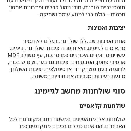
נכונה עם תמיכה נכונה לגב ולזרועות. חלקם מגיעים עם
תומכי ידיים מובנים, חורי ניהול כבלים ופתרונות אחסון
חכמים – כולם כדי למנוע עומס ושחיקה.
יציבות ואמינות
אחת הסיבות שבגללן שולחנות רגילים לא תמיד
מתאימים לגיימינג היא חוסר היציבות. שולחנות גיימינג
עשויים מחומרים איכותיים כמו מתכת, עץ משולב MDF
או סיבי פחמן, המבטיחים יציבות גם בעת שימוש בכוח,
לדוגמה בעת משחקי ירי או סימולציה. יציבות השולחן
מונעת רעידות ומגבירה את חוויית המשחק.
סוגי שולחנות מחשב לגיימינג
שולחנות קלאסיים
שולחנות אלו מתאפיינים במשטח רחב ומקום נוח לכל
האביזרים. הם אינם כוללים רכיבים מתקדמים כמו