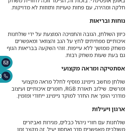
באופן אופטימלי. בזכות זה, הגיימר זוכה לחוויית משחק
חלקה ומהירה, עם פחות טעויות ותזוזות לא מדויקות.
נוחות ובריאות
כיוון השולחן, הגובה והתמיכה המוצעת על ידי שולחנות
איכותיים מפחיתים לחץ על הגב והצוואר ומאפשרים
משחק ממושך ללא עייפות. זוהי השקעה בבריאות הגוף
גם בעת שעות משחק רבות.
אסתטיקה ומראה מקצועי
0
שולחן מחשב גיימינג מוסיף לחלל מראה מקצועי
ומרשים. שילוב תאורת RGB, חומרים איכותיים ועיצוב
מודרני הופך את החדר למוקד גיימינג ייחודי ומזמין.
ארגון ויעילות
שולחנות עם חורי ניהול כבלים, מגירות ואביזרים
משולבים מאפשרים סדר ואחסון יעיל. זה מקצר זמן