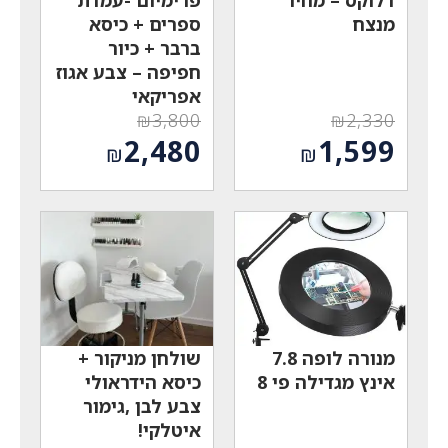
מנצח
ספרים + כיסא
ברבר + כיור
חפיפה – צבע אגוז
אפריקאי
₪
3,800
₪
2,330
המחיר
המחיר
2,480
1,599
₪
₪
המקורי
המקורי
המחיר
המחיר
היה:
היה:
הנוכחי
הנוכחי
₪3,800.
₪2,330.
הוא:
הוא:
₪2,480.
₪1,599.
מנורה לופה 7.8
שולחן מניקור +
אינץ מגדילה פי 8
כיסא הידראולי
צבע לבן ,גימור
איטלקי!