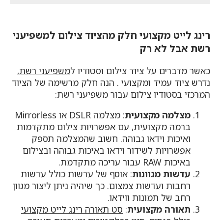
הנוכחי
הנוכחי
₪1,899.
₪2,100.
הוא:
הוא:
₪1,699.
₪1,229.
רינג לייט מקצועי חלק מהציוד צילום למשפיעני
רשת אבל לא רק
כאשר מדברים על ציוד צילום וסטודיו ל
משפיעני רשת
,
נדרש ציוד עמיד ומקצועי . הנה חלק מרשימה של הציוד
המרכזי בסטודיו צילום עבור משפיעני רשת:
מצלמה מקצועית
: מצלמה DSLR או Mirrorless
ברמה מקצועית, עם אפשרויות צילום מתקדמות
ואיכות וידאו גבוהה. חשוב שהמצלמה תספק
אפשרויות לשידור וידאו באיכות גבוהה ובצילום
באיכות RAW עבור עריכה מתקדמת.
עדשות מגוונות
: אוסף של עדשות כולל עדשות
רחבות ועדשות צמצום. כך שיהיה ניתן ליצור מגוון
רחב של תמונות ווידאו.
תאורה מקצועית
:
סט תאורה רינג לייט מקצועי