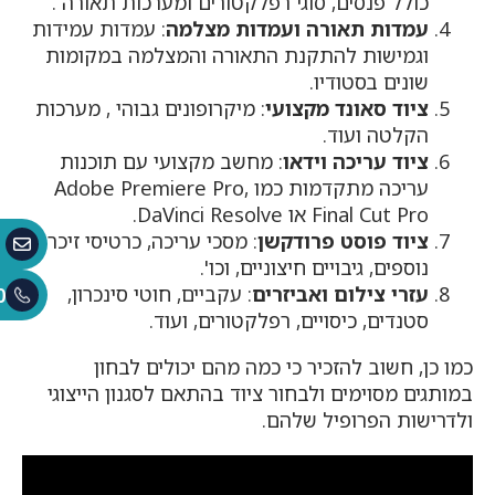
כולל פנסים, סוגי רפלקטורים ומערכות תאורה .
עמדות תאורה ועמדות מצלמה
: עמדות עמידות
וגמישות להתקנת התאורה והמצלמה במקומות
שונים בסטודיו.
ציוד סאונד מקצועי
: מיקרופונים גבוהי , מערכות
הקלטה ועוד.
ציוד עריכה וידאו
: מחשב מקצועי עם תוכנות
עריכה מתקדמות כמו Adobe Premiere Pro,
Final Cut Pro או DaVinci Resolve.
ציוד פוסט פרודקשן
: מסכי עריכה, כרטיסי זיכרון
נוספים, גיבויים חיצוניים, וכו'.
עזרי צילום ואביזרים
: עקביים, חוטי סינכרון,
0
סטנדים, כיסויים, רפלקטורים, ועוד.
כמו כן, חשוב להזכיר כי כמה מהם יכולים לבחון
במותגים מסוימים ולבחור ציוד בהתאם לסגנון הייצוגי
ולדרישות הפרופיל שלהם.