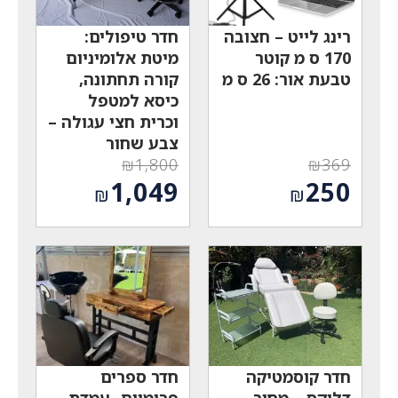
רינג לייט – חצובה
חדר טיפולים:
170 ס מ קוטר
מיטת אלומיניום
טבעת אור: 26 ס מ
קורה תחתונה,
כיסא למטפל
וכרית חצי עגולה –
צבע שחור
₪
1,800
₪
369
המחיר
המחיר
1,049
250
₪
₪
המקורי
המקורי
המחיר
המחיר
היה:
היה:
הנוכחי
הנוכחי
₪1,800.
₪369.
הוא:
הוא:
₪1,049.
₪250.
חדר קוסמטיקה
חדר ספרים
דלוקס – מחיר
פרימיום -עמדת