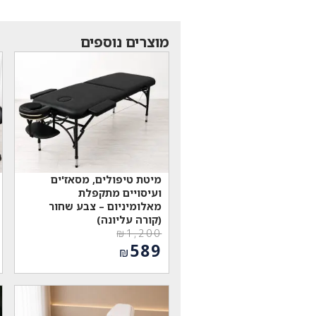
מוצרים נוספים
מיטת טיפולים, מסאז'ים
ועיסויים מתקפלת
מאלומיניום – צבע שחור
(קורה עליונה)
₪
1,200
המחיר
589
₪
המקורי
המחיר
היה:
הנוכחי
₪1,200.
הוא:
₪589.