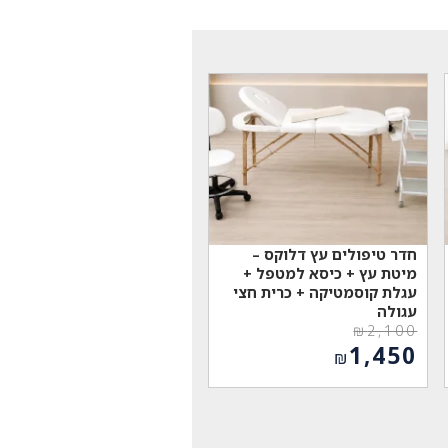
חדר טיפולים עץ דלוקס –
מיטת עץ + כיסא למטפל +
עגלת קוסמטיקה + כרית חצי
עגולה
₪
2,100
המחיר
1,450
₪
המקורי
המחיר
היה:
הנוכחי
₪2,100.
הוא:
₪1,450.