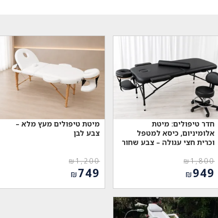
חדר טיפולים: מיטת
מיטת טיפולים מעץ מלא –
אלומיניום, כיסא למטפל
צבע לבן
וכרית חצי עגולה – צבע שחור
₪
1,200
₪
1,800
המחיר
המחיר
749
949
₪
₪
המקורי
המקורי
המחיר
המחיר
היה:
היה:
הנוכחי
הנוכחי
₪1,200.
₪1,800.
הוא:
הוא:
₪749.
₪949.