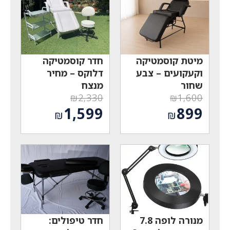
מיטת קוסמטיקה
חדר קוסמטיקה
וקעקועים – צבע
דלוקס – מחיר
שחור
מנצח
₪
2,330
₪
1,600
המחיר
המחיר
1,599
899
₪
₪
המקורי
המקורי
המחיר
המחיר
היה:
היה:
הנוכחי
הנוכחי
₪2,330.
₪1,600.
הוא:
הוא:
₪1,599.
₪899.
מנורה לופה 7.8
חדר טיפולים: