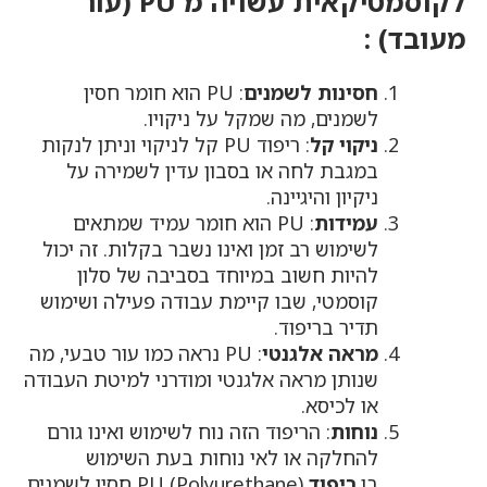
לקוסמטיקאית עשויה מ PU (עור
מעובד) :
חסינות לשמנים
: PU הוא חומר חסין
לשמנים, מה שמקל על ניקויו.
ניקוי קל
: ריפוד PU קל לניקוי וניתן לנקות
במגבת לחה או בסבון עדין לשמירה על
ניקיון והיגיינה.
עמידות
: PU הוא חומר עמיד שמתאים
לשימוש רב זמן ואינו נשבר בקלות. זה יכול
להיות חשוב במיוחד בסביבה של סלון
קוסמטי, שבו קיימת עבודה פעילה ושימוש
תדיר בריפוד.
מראה אלגנטי
: PU נראה כמו עור טבעי, מה
שנותן מראה אלגנטי ומודרני למיטת העבודה
או לכיסא.
נוחות
: הריפוד הזה נוח לשימוש ואינו גורם
להחלקה או לאי נוחות בעת השימוש
בו.
ריפוד
PU (Polyurethane) חסין לשמנים