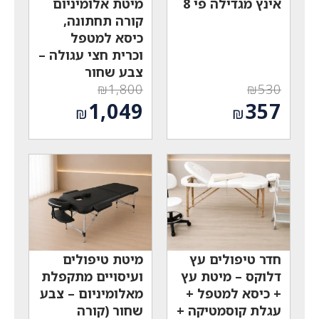
אינץ מגדילה פי 8
מיטת אלומיניום
קורה תחתונה,
כיסא למטפל
וכרית חצי עגולה –
צבע שחור
₪
1,800
₪
530
המחיר
המחיר
1,049
357
₪
₪
המקורי
המקורי
המחיר
המחיר
היה:
היה:
הנוכחי
הנוכחי
₪1,800.
₪530.
הוא:
הוא:
₪1,049.
₪357.
חדר טיפולים עץ
מיטת טיפולים
דלוקס – מיטת עץ
ועיסויים מתקפלת
+ כיסא למטפל +
מאלומיניום – צבע
עגלת קוסמטיקה +
שחור (קורה