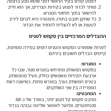
לפגוע קודם בקיר הראשי לפני שהוא נוגע ברצפה.
מותר לכדור לפגוע בקירות הצדדים, אך הוא חייב
להישאר בתוך תחומי המגרש.
כל שחקן חובט בתורו, והמטרה היא לגרום ליריב
לטעות או לא להצליח להחזיר את הכדור.
ההבדלים המרכזיים בין סקווש לטניס
למרות שספורט הסקווש והטניס דומים במידה מסוימת,
קיימים הבדלים חשובים ביניהם:
המגרש:
בסקווש המשחק מתרחש במגרש סגור, שבו כל
ארבעת הקירות משמשים כחלק פעיל מהמשחק.
בטניס המשחק נערך במגרש פתוח, כשישנה רשת
המפרידה בין שני השחקנים.
המחבטים:
מחבט סקווש קל וקטן יותר, באורך של כ-68
סנטימטרים, ומיועד לאפשר שליטה גבוהה בכדור