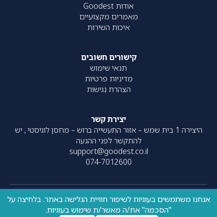
אודות Goodest
מאמרים מקצועיים
איכות השירות
קישורים חשובים
תנאי שימוש
מדיניות פרטיות
הצהרת נגישות
יצירת קשר
היצירה 1 בית שמש – אזור התעשייה ברוש – מחסן לוגיסטי , יש
להתקשר לפני ההגעה
support@goodest.co.il
074-7012600
אנחנו משתמשים בעוגיות לשיפור חוויית הגלישה באתר. בלחיצה על
כל הזכויות שמורות – 2020-
עוצב על ידי
resolve
| פותח על ידי
"הסכמה" את/ה מאשר/ת שימוש בעוגיות.
UpNext
2026 ©