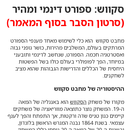
סקווש: ספורט דינמי ומהיר
(סרטון הסבר בסוף המאמר)
מחבט סקווש הוא כלי לשימוש מאחד מענפי הספורט
המרתקים בעולם, המשלבים מהירות, כושר גופני גבוה
ואסטרטגיה חכמה. הספורט, שנחשב לדינמי ותובעני
במיוחד, הפך לפופולרי בעולם כולו בשל הפשטות
היחסית של הכללים והדרישות הגבוהות שהוא מציב
לשחקנים.
ההיסטוריה של מחבט סקווש
מקורו של משחק
הסקווש
הוא באנגליה של המאה
ה-19. המשחק נוצר כתוצאה מווריאציה של משחקים
קיימים כגון טניס שדה ורקטות, אך התפתח והפך לענף
עצמאי. בשנת 1864 נבנה המגרש הראשון בלונדון,
ובשנות ה-20 של המאה ה-20 נוסחו כללי המשחק