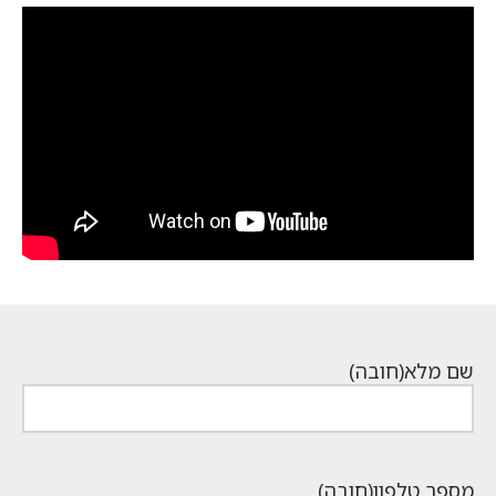
שם מלא
(חובה)
מספר טלפון
(חובה)