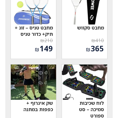
מחבט סקווש
מחבט טניס – זוג +
תיק+ כדור טניס
₪
210
₪
410
המחיר
המחיר
149
365
₪
₪
המקורי
המקורי
המחיר
המחיר
היה:
היה:
הנוכחי
הנוכחי
₪210.
₪410.
הוא:
הוא:
₪149.
₪365.
לוח שכיבות
שק איגרוף +
סמיכה – סט
כפפות במתנה
ספורט