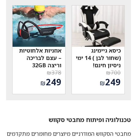
הנוכחי
הנוכחי
₪1,400.
₪590.
הוא:
הוא:
₪949.
₪491.
כיסא גיימינג
אוזניות אלחוטיות
(שחור לבן ) 14 ימי
– עצם לבריכה
ניסיון חינם!
וריצה 32GB
₪
378
₪
700
המחיר
המחיר
249
249
₪
₪
המקורי
המקורי
המחיר
המחיר
היה:
היה:
הנוכחי
הנוכחי
₪378.
₪700.
הוא:
הוא:
₪249.
₪249.
טכנולוגיה ופיתוח מחבטי סקווש
מחבטי הסקווש המודרניים מיוצרים מחומרים מתקדמים