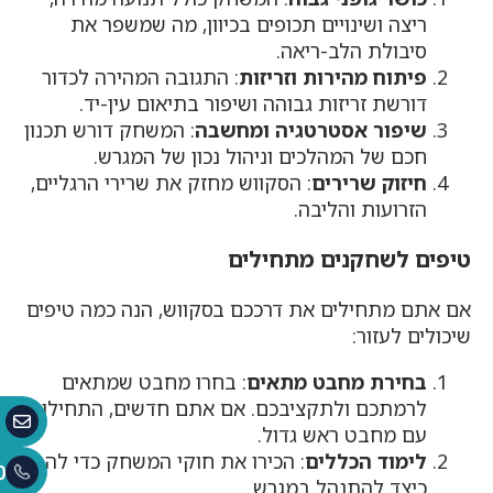
ריצה ושינויים תכופים בכיוון, מה שמשפר את
סיבולת הלב-ריאה.
פיתוח מהירות וזריזות
: התגובה המהירה לכדור
דורשת זריזות גבוהה ושיפור בתיאום עין-יד.
שיפור אסטרטגיה ומחשבה
: המשחק דורש תכנון
חכם של המהלכים וניהול נכון של המגרש.
חיזוק שרירים
: הסקווש מחזק את שרירי הרגליים,
הזרועות והליבה.
טיפים לשחקנים מתחילים
אם אתם מתחילים את דרככם בסקווש, הנה כמה טיפים
שיכולים לעזור:
בחירת מחבט מתאים
: בחרו מחבט שמתאים
לרמתכם ולתקציבכם. אם אתם חדשים, התחילו
עם מחבט ראש גדול.
לימוד הכללים
: הכירו את חוקי המשחק כדי להבין
0
כיצד להתנהל במגרש.