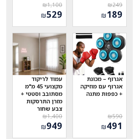
₪
1,100
₪
249
המחיר
המחיר
529
189
₪
₪
המקורי
המקורי
המחיר
המחיר
היה:
היה:
הנוכחי
הנוכחי
₪1,100.
₪249.
הוא:
הוא:
₪529.
₪189.
אגרוף – מכונת
עמוד לריקוד
אגרוף עם מוזיקה
מקצועי 45 מ"מ
+ כפפות מתנה
מסתובב וסטטי +
מזרן התרסקות
צבע שחור
₪
1,400
₪
590
המחיר
המחיר
949
491
₪
₪
המקורי
המקורי
המחיר
המחיר
היה:
היה: