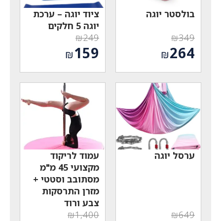
בולסטר יוגה
ציוד יוגה – ערכת
יוגה 5 חלקים
₪
249
₪
349
המחיר
המחיר
159
264
₪
₪
המקורי
המקורי
המחיר
המחיר
היה:
היה:
הנוכחי
הנוכחי
₪249.
₪349.
הוא:
הוא:
₪159.
₪264.
ערסל יוגה
עמוד לריקוד
מקצועי 45 מ"מ
מסתובב וסטטי +
מזרן התרסקות
צבע ורוד
₪
1,400
₪
649