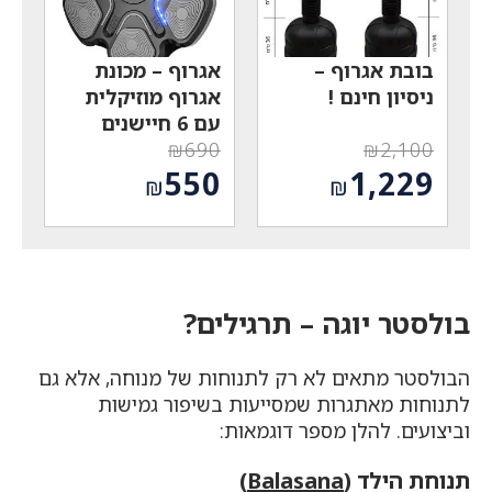
בובת אגרוף –
אגרוף – מכונת
ניסיון חינם !
אגרוף מוזיקלית
עם 6 חיישנים
₪
690
₪
2,100
המחיר
המחיר
550
1,229
₪
₪
המקורי
המקורי
המחיר
המחיר
היה:
היה:
הנוכחי
הנוכחי
₪690.
₪2,100.
הוא:
הוא:
₪550.
₪1,229.
בולסטר יוגה – תרגילים?
הבולסטר מתאים לא רק לתנוחות של מנוחה, אלא גם
לתנוחות מאתגרות שמסייעות בשיפור גמישות
וביצועים. להלן מספר דוגמאות:
תנוחת הילד (
Balasana
)