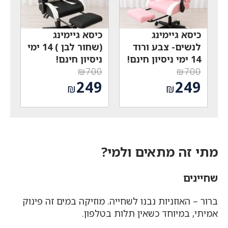
כיסא גיימינג
כיסא גיימינג
לנשים- צבע ורוד
(שחור לבן ) 14 ימי
14 ימי ניסיון חינם!
ניסיון חינם!
₪
700
₪
700
המחיר
המחיר
249
249
₪
₪
המקורי
המקורי
המחיר
המחיר
היה:
היה:
הנוכחי
הנוכחי
₪700.
₪700.
הוא:
הוא:
₪249.
₪249.
מתי זה מתאים ולמי?
שחיינים
ברור – האוזניות נבנו לשחייה. מוזיקה במים זה פינוק
אמיתי, במיוחד כשאין תלות בטלפון.