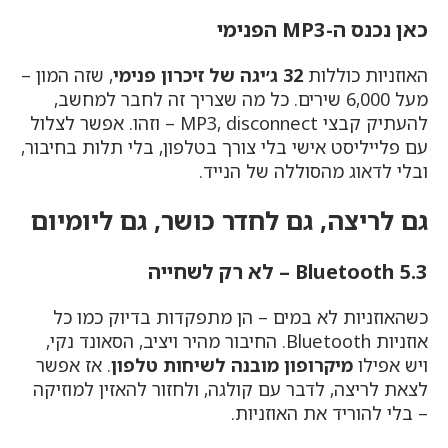
כאן נכנס ה-MP3 הפנימי
האוזניות כוללות
32 ג׳יגה של זיכרון פנימי
, שזה המון –
מעל 6,000 שירים. כל מה שצריך זה לחבר למחשב,
להעתיק קבצי MP3, disconnect – וזהו. אפשר לצלול
עם פלייליסט אישי בלי צורך בטלפון, בלי תלות בחיבור,
ובלי לדאוג מהסוללה של הנייד.
גם לריצה, גם לחדר כושר, גם ליומיום
Bluetooth 5.3 – לא רק לשחייה
כשהאוזניות לא במים – הן מתפקדות בדיוק כמו כל
אוזניות Bluetooth. החיבור מהיר ויציב, הסאונד נקי,
ויש אפילו
מיקרופון מובנה לשיחות טלפון
. אז אפשר
לצאת לריצה, לדבר עם קולגה, ולחזור להאזין למוזיקה
– בלי להוריד את האוזניות.